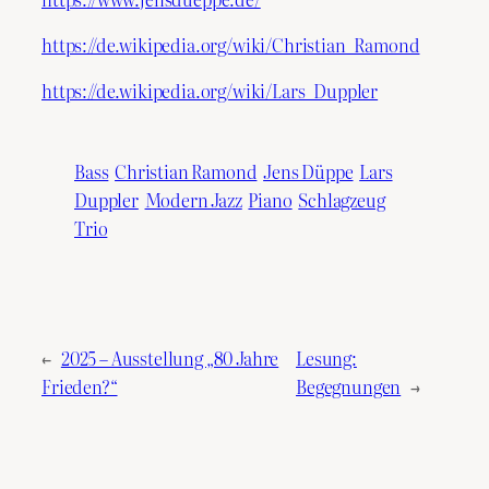
https://de.wikipedia.org/wiki/Christian_Ramond
https://de.wikipedia.org/wiki/Lars_Duppler
Bass
Christian Ramond
Jens Düppe
Lars
Duppler
Modern Jazz
Piano
Schlagzeug
Trio
←
2025 – Ausstellung „80 Jahre
Lesung:
Frieden?“
Begegnungen
→