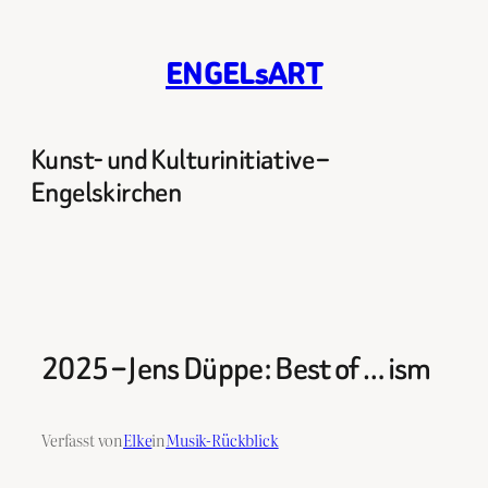
Zum
Inhalt
ENGELsART
springen
Kunst- und Kulturinitiative –
Engelskirchen
2025 – Jens Düppe: Best of … ism
Verfasst von
Elke
in
Musik-Rückblick