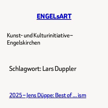
Zum
Inhalt
ENGELsART
springen
Kunst- und Kulturinitiative –
Engelskirchen
Schlagwort:
Lars Duppler
2025 – Jens Düppe: Best of … ism