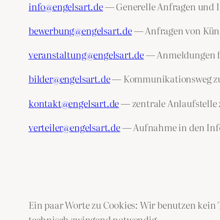
info@engelsart.de
— Generelle Anfragen und I
bewerbung@engelsart.de
— Anfragen von Künst
veranstaltung@engelsart.de
— Anmeldungen fü
bilder@engelsart.de
— Kommunikationsweg zu de
kontakt@engelsart.de
— zentrale Anlaufstelle
verteiler@engelsart.de
— Aufnahme in den Info
Ein paar Worte zu Cookies: Wir benutzen kein 
technisch zwingend notwendig.