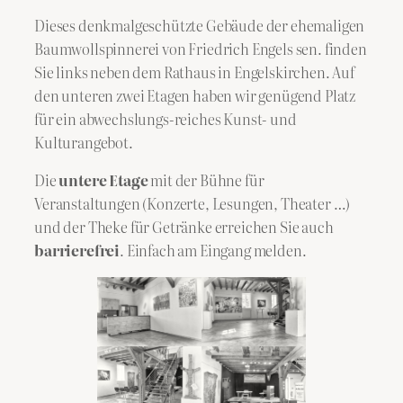
Dieses denkmalgeschützte Gebäude der ehemaligen
Baumwollspinnerei von Friedrich Engels sen. finden
Sie links neben dem Rathaus in Engelskirchen. Auf
den unteren zwei Etagen haben wir genügend Platz
für ein abwechslungs-reiches Kunst- und
Kulturangebot.
Die
untere Etage
mit der Bühne für
Veranstaltungen (Konzerte, Lesungen, Theater …)
und der Theke für Getränke erreichen Sie auch
barrierefrei
. Einfach am Eingang melden.