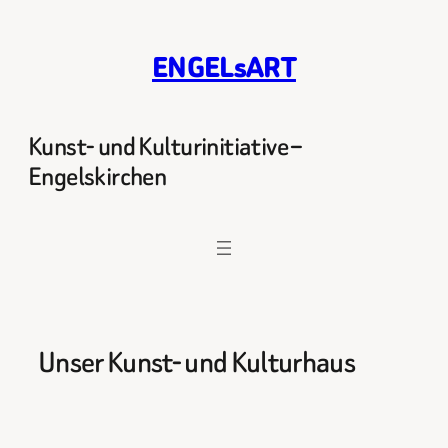
Zum
Inhalt
ENGELsART
springen
Kunst- und Kulturinitiative –
Engelskirchen
Unser Kunst- und Kulturhaus