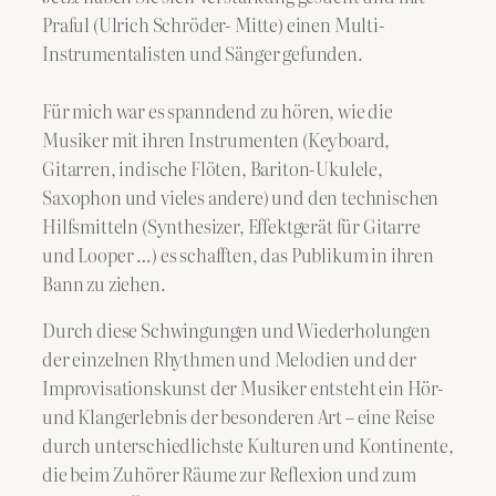
Praful (Ulrich Schröder- Mitte) einen Multi-
Instrumentalisten und Sänger gefunden.
Für mich war es spanndend zu hören, wie die
Musiker mit ihren Instrumenten (Keyboard,
Gitarren, indische Flöten, Bariton-Ukulele,
Saxophon und vieles andere) und den technischen
Hilfsmitteln (Synthesizer, Effektgerät für Gitarre
und Looper …) es schafften, das Publikum in ihren
Bann zu ziehen.
Durch diese Schwingungen und Wiederholungen
der einzelnen Rhythmen und Melodien und der
Improvisationskunst der Musiker entsteht ein Hör-
und Klangerlebnis der besonderen Art – eine Reise
durch unterschiedlichste Kulturen und Kontinente,
die beim Zuhörer Räume zur Reflexion und zum