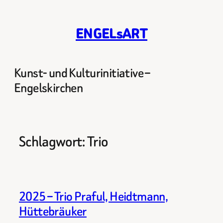
Zum
Inhalt
ENGELsART
springen
Kunst- und Kulturinitiative –
Engelskirchen
Schlagwort:
Trio
2025 – Trio Praful, Heidtmann,
Hüttebräuker