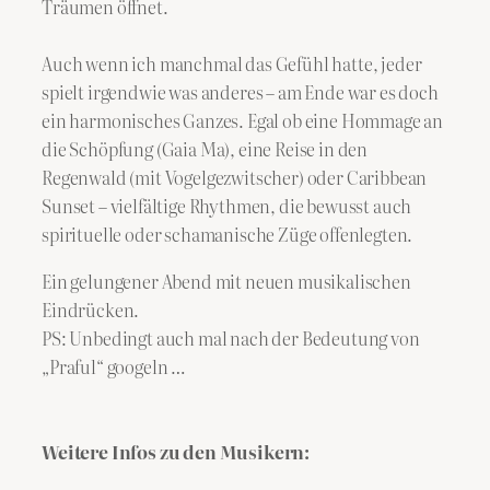
Träumen öffnet.
Auch wenn ich manchmal das Gefühl hatte, jeder
spielt irgendwie was anderes – am Ende war es doch
ein harmonisches Ganzes. Egal ob eine Hommage an
die Schöpfung (Gaia Ma), eine Reise in den
Regenwald (mit Vogelgezwitscher) oder Caribbean
Sunset – vielfältige Rhythmen, die bewusst auch
spirituelle oder schamanische Züge offenlegten.
Ein gelungener Abend mit neuen musikalischen
Eindrücken.
PS: Unbedingt auch mal nach der Bedeutung von
„Praful“ googeln …
Weitere Infos zu den Musikern: