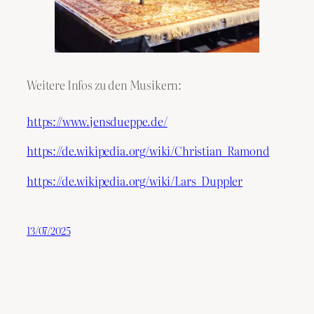
Weitere Infos zu den Musikern:
https://www.jensdueppe.de/
https://de.wikipedia.org/wiki/Christian_Ramond
https://de.wikipedia.org/wiki/Lars_Duppler
13/07/2025