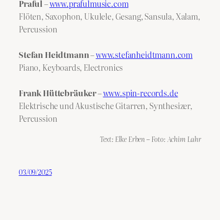
Praful
–
www.prafulmusic.com
Flöten, Saxophon, Ukulele, Gesang, Sansula, Xalam,
Percussion
Stefan Heidtmann
–
www.stefanheidtmann.com
Piano, Keyboards, Electronics
Frank Hüttebräuker
–
www.spin-records.de
Elektrische und Akustische Gitarren, Synthesizer,
Percussion
Text: Elke Erben – Foto: Achim Lahr
03/09/2025