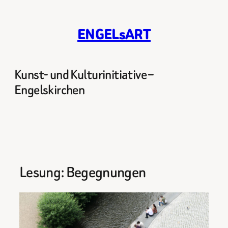
Zum
Inhalt
ENGELsART
springen
Kunst- und Kulturinitiative –
Engelskirchen
Lesung: Begegnungen