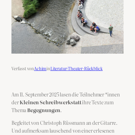
Verfasst von
Achim
in
Literatur-Theater-Rückblick
Am 11. September 2025 lasen die Teilnehmer *innen
der
Kleinen Schreibwerkstatt
ihre Texte zum
Thema
Begegnungen
.
Begleitet von Christoph Rüssmann an der Gitarre.
Und aufmerksam lauschend von einer erlesenen