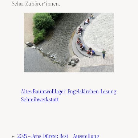
Schar Zuhörer*innen.
Altes Baumwolllager
Engelskirchen
Lesung
Schreibwerkstatt
←
2025 – Jens Düppe: Best
Ausstellung