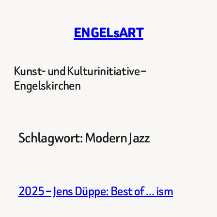
Zum
Inhalt
ENGELsART
springen
Kunst- und Kulturinitiative –
Engelskirchen
Schlagwort:
Modern Jazz
2025 – Jens Düppe: Best of … ism