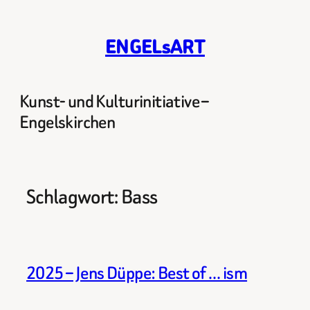
Zum
Inhalt
ENGELsART
springen
Kunst- und Kulturinitiative –
Engelskirchen
Schlagwort:
Bass
2025 – Jens Düppe: Best of … ism