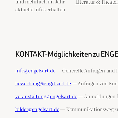
und mehrfach im Jahr
Literatur & Theate
aktuelle Infos erhalten.
KONTAKT-Möglichkeiten zu ENG
info@engelsart.de
— Generelle Anfragen und I
bewerbung@engelsart.de
— Anfragen von Künst
veranstaltung@engelsart.de
— Anmeldungen fü
bilder@engelsart.de
— Kommunikationsweg zu de