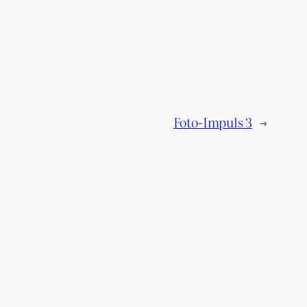
Foto-Impuls 3
→