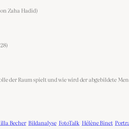
von Zaha Hadid)
928)
Rolle der Raum spielt und wie wird der abgebildete M
illa Becher
Bildanalyse
FotoTalk
Hélène Binet
Portr