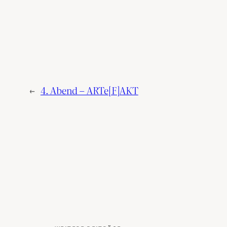
←
4. Abend – ARTe[F]AKT