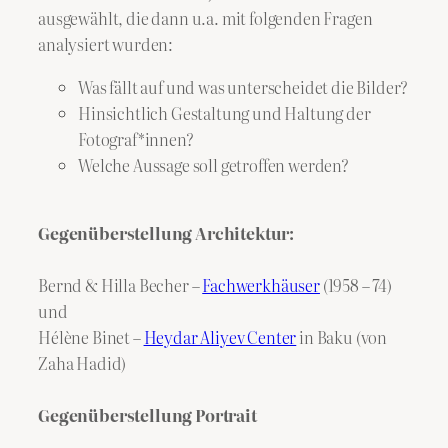
ausgewählt, die dann u.a. mit folgenden Fragen
analysiert wurden:
Was fällt auf und was unterscheidet die Bilder?
Hinsichtlich Gestaltung und Haltung der
Fotograf*innen?
Welche Aussage soll getroffen werden?
Gegenüberstellung Architektur:
Bernd & Hilla Becher –
Fachwerkhäuser
(1958 – 74)
und
Hélène Binet –
Heydar Aliyev Center
in Baku (von
Zaha Hadid)
Gegenüberstellung Portrait