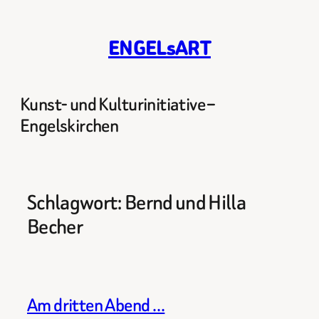
Zum
Inhalt
ENGELsART
springen
Kunst- und Kulturinitiative –
Engelskirchen
Schlagwort:
Bernd und Hilla
Becher
Am dritten Abend …