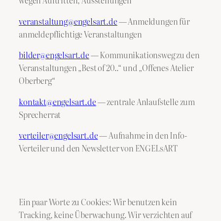
wegen Auftritten, Ausstellungen
veranstaltung@engelsart.de
— Anmeldungen für
anmeldepflichtige Veranstaltungen
bilder@engelsart.de
— Kommunikationsweg zu den
Veranstaltungen „Best of 20..“ und „Offenes Atelier
Oberberg“
kontakt@engelsart.de
— zentrale Anlaufstelle zum
Sprecherrat
verteiler@engelsart.de
— Aufnahme in den Info-
Verteiler und den Newsletter von ENGELsART
Ein paar Worte zu Cookies: Wir benutzen kein
Tracking, keine Überwachung. Wir verzichten auf