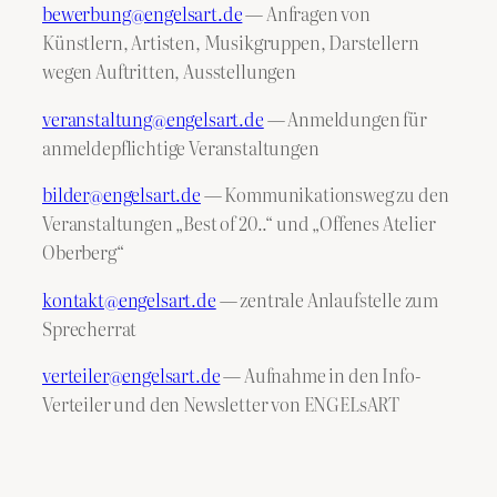
bewerbung@engelsart.de
— Anfragen von
Künstlern, Artisten, Musikgruppen, Darstellern
wegen Auftritten, Ausstellungen
veranstaltung@engelsart.de
— Anmeldungen für
anmeldepflichtige Veranstaltungen
bilder@engelsart.de
— Kommunikationsweg zu den
Veranstaltungen „Best of 20..“ und „Offenes Atelier
Oberberg“
kontakt@engelsart.de
— zentrale Anlaufstelle zum
Sprecherrat
verteiler@engelsart.de
— Aufnahme in den Info-
Verteiler und den Newsletter von ENGELsART