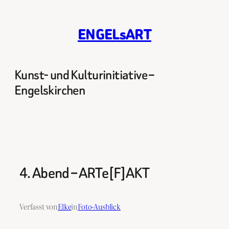
Zum
Inhalt
ENGELsART
springen
Kunst- und Kulturinitiative –
Engelskirchen
4. Abend – ARTe[F]AKT
Verfasst von
Elke
in
Foto-Ausblick