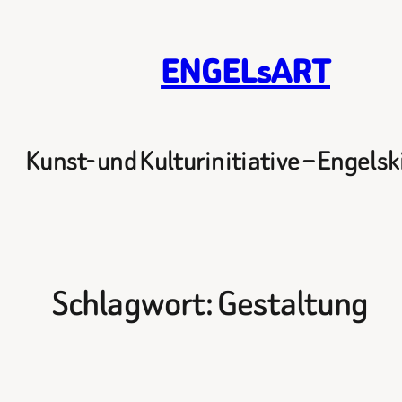
Zum
Inhalt
ENGELsART
springen
Kunst- und Kulturinitiative – Engels
Schlagwort:
Gestaltung