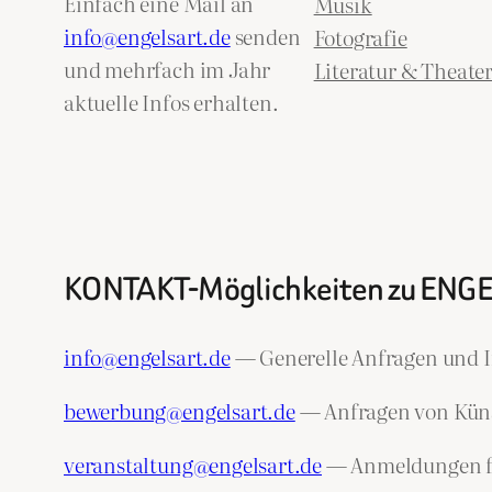
Einfach eine Mail an
Musik
info@engelsart.de
senden
Fotografie
und mehrfach im Jahr
Literatur & Theate
aktuelle Infos erhalten.
KONTAKT-Möglichkeiten zu ENG
info@engelsart.de
— Generelle Anfragen und I
bewerbung@engelsart.de
— Anfragen von Künst
veranstaltung@engelsart.de
— Anmeldungen fü