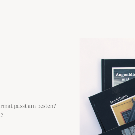
rmat passt am besten?
n?