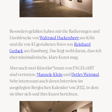
Besonders gefallen haben mir die Radierungen und
Linoldrucke von
Waltraud Hackenberg
aus Köln
und die von KI gestalteten Fotos von
Reinhard
Gedack
aus Hamburg. Das liegt wohl daran, dass ich
eher minimalistische, klare Kunst mag.
Aber auch zwei Künstler*innen von ENGELsART
sind vertreten:
Manuele Klein
und
Detlev Weigand
.
Sehr interessant auch deren Interview im
ausgelegten Bergischen Kalender von 2022, in dem
sie über sich und ihre Kunst berichten.