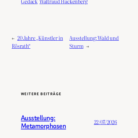
Gedack
Waltraud Hackenberg
←
20 Jahre „Künstler in
Ausstellung: Wald und
Rösrath“
Sturm
→
WEITERE BEITRÄGE
Ausstellung:
22/07/2026
Metamorphosen