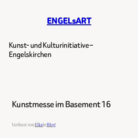
Zum
Inhalt
ENGELsART
springen
Kunst- und Kulturinitiative –
Engelskirchen
Kunstmesse im Basement 16
Verfasst von
Elke
in
Blog