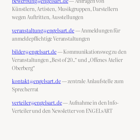
bewerbung@engelsart.de
— Anfragen von
Künstlern, Artisten, Musikgruppen, Darstellern
wegen Auftritten, Ausstellungen
veranstaltung@engelsart.de
— Anmeldungen für
anmeldepflichtige Veranstaltungen
bilder@engelsart.de
— Kommunikationsweg zu den
Veranstaltungen „Best of 20..“ und „Offenes Atelier
Oberberg“
kontakt@engelsart.de
— zentrale Anlaufstelle zum
Sprecherrat
verteiler@engelsart.de
— Aufnahme in den Info-
Verteiler und den Newsletter von ENGELsART