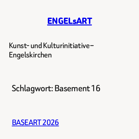
Zum
Inhalt
ENGELsART
springen
Kunst- und Kulturinitiative –
Engelskirchen
Schlagwort:
Basement 16
BASEART 2026