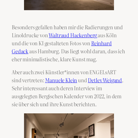
Besonders gefallen haben mir die Radierungen und
Linoldrucke von
Waltraud Hackenberg
aus Köln
und die von KI gestalteten Fotos von
Reinhard
Gedack
aus Hamburg. Das liegt wohl daran, dass ich
eher minimalistische, klare Kunst mag.
Aber auch zwei Künstler*innen von ENGELsART
sind vertreten:
Manuele Klein
und
Detlev Weigand
.
Sehr interessant auch deren Interview im
ausgelegten Bergischen Kalender von 2022, in dem
sie über sich und ihre Kunst berichten.