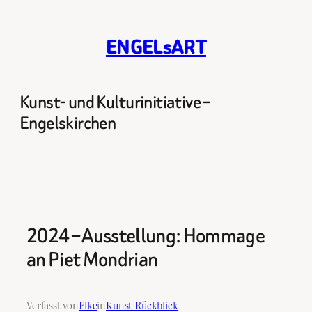
Zum
Inhalt
ENGELsART
springen
Kunst- und Kulturinitiative –
Engelskirchen
2024 – Ausstellung: Hommage
an Piet Mondrian
Verfasst von
Elke
in
Kunst-Rückblick