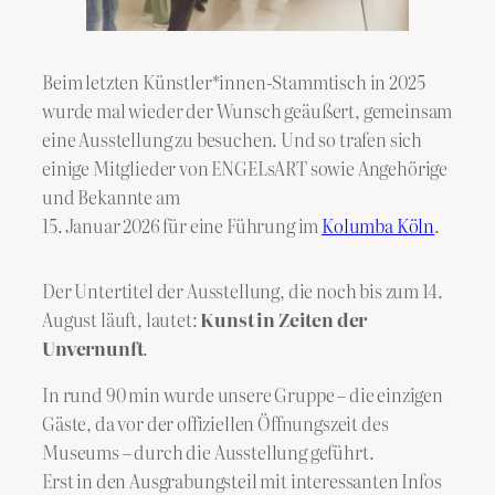
Beim letzten Künstler*innen-Stammtisch in 2025
wurde mal wieder der Wunsch geäußert, gemeinsam
eine Ausstellung zu besuchen. Und so trafen sich
einige Mitglieder von ENGELsART sowie Angehörige
und Bekannte am
15. Januar 2026 für eine Führung im
Kolumba Köln
.
Der Untertitel der Ausstellung, die noch bis zum 14.
August läuft, lautet:
Kunst in Zeiten der
Unvernunft
.
In rund 90 min wurde unsere Gruppe – die einzigen
Gäste, da vor der offiziellen Öffnungszeit des
Museums – durch die Ausstellung geführt.
Erst in den Ausgrabungsteil mit interessanten Infos