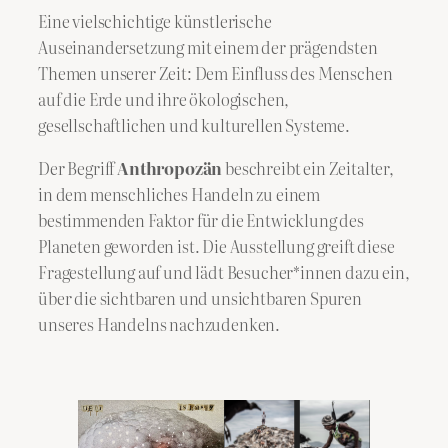
Eine vielschichtige künstlerische
Auseinandersetzung mit einem der prägendsten
Themen unserer Zeit: Dem Einfluss des Menschen
auf die Erde und ihre ökologischen,
gesellschaftlichen und kulturellen Systeme.
Der Begriff
Anthropozän
beschreibt ein Zeitalter,
in dem menschliches Handeln zu einem
bestimmenden Faktor für die Entwicklung des
Planeten geworden ist. Die Ausstellung greift diese
Fragestellung auf und lädt Besucher*innen dazu ein,
über die sichtbaren und unsichtbaren Spuren
unseres Handelns nachzudenken.