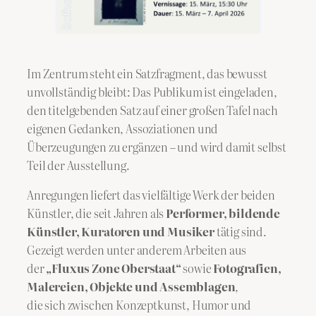
Im Zentrum steht ein Satzfragment, das bewusst
unvollständig bleibt: Das Publikum ist eingeladen,
den titelgebenden Satz auf einer großen Tafel nach
eigenen Gedanken, Assoziationen und
Überzeugungen zu ergänzen – und wird damit selbst
Teil der Ausstellung.
Anregungen liefert das vielfältige Werk der beiden
Künstler, die seit Jahren als
Performer, bildende
Künstler, Kuratoren und Musiker
tätig sind.
Gezeigt werden unter anderem Arbeiten aus
der
„Fluxus Zone Oberstaat“
sowie
Fotografien,
Malereien, Objekte und Assemblagen
,
die sich zwischen Konzeptkunst, Humor und