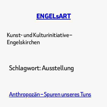
Zum
Inhalt
ENGELsART
springen
Kunst- und Kulturinitiative –
Engelskirchen
Schlagwort:
Ausstellung
Anthropozän – Spuren unseres Tuns