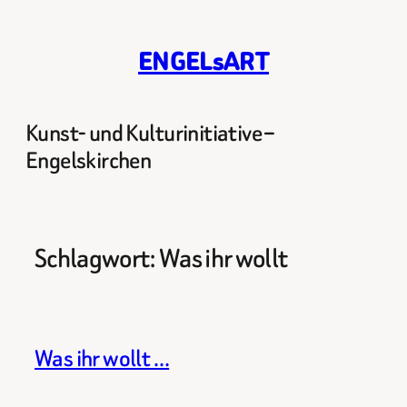
Zum
Inhalt
ENGELsART
springen
Kunst- und Kulturinitiative –
Engelskirchen
Schlagwort:
Was ihr wollt
Was ihr wollt …