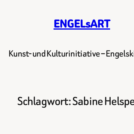
Zum
Inhalt
ENGELsART
springen
Kunst- und Kulturinitiative – Engels
Schlagwort:
Sabine Helsp