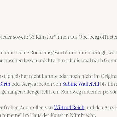
er soweit: 35 Künstler*innen aus Oberberg öffneten 
 eine kleine Route ausgesucht und mir überlegt, we
 überraschen lassen möchte, bin ich diesmal nach G
 ich bisher nicht kannte oder noch nicht im Original
Birth
oder Acrylarbeiten von
Sabine Wallefeld
bis hin
 gehangen oder gestellt, ein Rundweg mit einer persö
benfrohen Aquarellen von
Wiltrud Reich
und den Acryl-
n nur eine“ im Haus der Kunst in Nümbrecht.