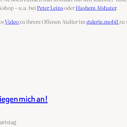
shop – u.a. bei
Peter Leins
oder
Hashem Alshater
.
nes
Video
zu ihrem Offenen Atelier im
galerie.mobil
zu 
liegen mich an!
urtstag