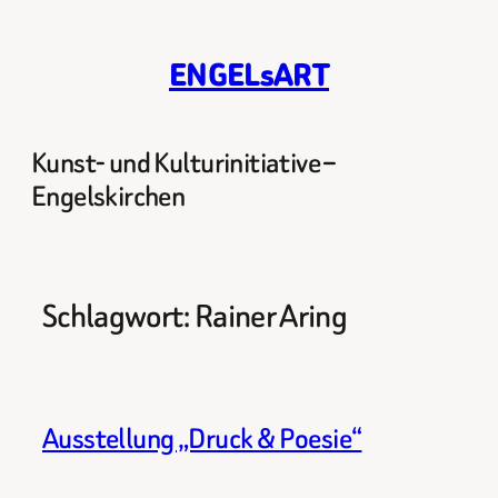
Zum
Inhalt
ENGELsART
springen
Kunst- und Kulturinitiative –
Engelskirchen
Schlagwort:
Rainer Aring
Ausstellung „Druck & Poesie“