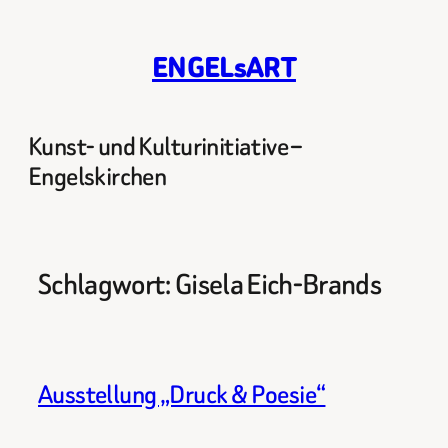
Zum
Inhalt
ENGELsART
springen
Kunst- und Kulturinitiative –
Engelskirchen
Schlagwort:
Gisela Eich-Brands
Ausstellung „Druck & Poesie“