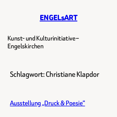
Zum
Inhalt
ENGELsART
springen
Kunst- und Kulturinitiative –
Engelskirchen
Schlagwort:
Christiane Klapdor
Ausstellung „Druck & Poesie“