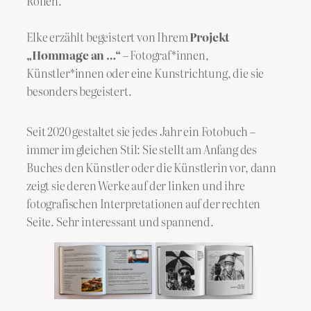
Rollen.
Elke erzählt begeistert von Ihrem
Projekt
„Hommage an …“
– Fotograf*innen,
Künstler*innen oder eine Kunstrichtung, die sie
besonders begeistert.
Seit 2020 gestaltet sie jedes Jahr ein Fotobuch –
immer im gleichen Stil: Sie stellt am Anfang des
Buches den Künstler oder die Künstlerin vor, dann
zeigt sie deren Werke auf der linken und ihre
fotografischen Interpretationen auf der rechten
Seite. Sehr interessant und spannend.