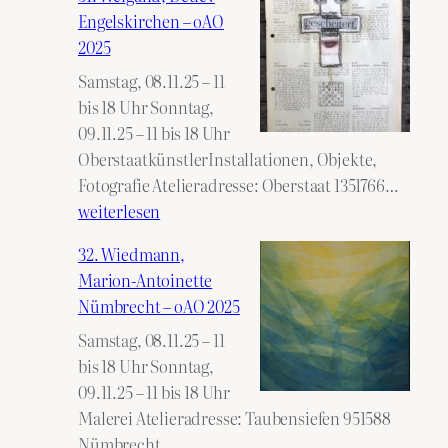
Wende
Engelskirchen – oAO
Heid
2025
–
Samstag, 08.11.25 – 11
oAO
bis 18 Uhr Sonntag,
2025
09.11.25 – 11 bis 18 Uhr
OberstaatkünstlerInstallationen, Objekte,
31.
Fotografie Atelieradresse: Oberstaat 1351766…
Weiga
weiterlesen
Detlev
32. Wiedmann,
Engels
Marion-Antoinette
–
Nümbrecht – oAO 2025
oAO
Samstag, 08.11.25 – 11
2025
bis 18 Uhr Sonntag,
09.11.25 – 11 bis 18 Uhr
Malerei Atelieradresse: Taubensiefen 951588
Nümbrecht