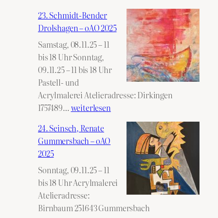
Reich,
23. Schmidt-Bender
Wiltrud
Drolshagen – oAO 2025
Nümbrecht
Samstag, 08.11.25 – 11
–
bis 18 Uhr Sonntag,
oAO
09.11.25 – 11 bis 18 Uhr
2025
Pastell- und
Acrylmalerei Atelieradresse: Dirkingen
23.
1757489…
weiterlesen
Schmidt-
24. Seinsch, Renate
Bender
Gummersbach – oAO
Drolshagen
2025
–
Sonntag, 09.11.25 – 11
oAO
bis 18 Uhr Acrylmalerei
2025
Atelieradresse:
Birnbaum 251643 Gummersbach