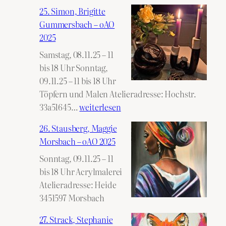
25. Simon, Brigitte
Gummersbach – oAO
2025
Samstag, 08.11.25 – 11
bis 18 Uhr Sonntag,
09.11.25 – 11 bis 18 Uhr
Töpfern und Malen Atelieradresse: Hochstr.
25.
33a51645…
weiterlesen
Simon,
26. Stausberg, Maggie
Brigitte
Morsbach – oAO 2025
Gummersbach
Sonntag, 09.11.25 – 11
–
bis 18 Uhr Acrylmalerei
oAO
Atelieradresse: Heide
2025
3451597 Morsbach
27. Strack, Stephanie