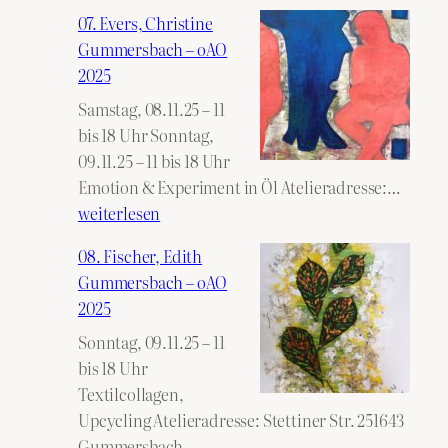
07. Evers, Christine
Gummersbach – oAO
2025
Samstag, 08.11.25 – 11
bis 18 Uhr Sonntag,
09.11.25 – 11 bis 18 Uhr
07.
Emotion & Experiment in Öl Atelieradresse:…
Evers,
weiterlesen
Christ
08. Fischer, Edith
Gumm
Gummersbach – oAO
–
2025
oAO
Sonntag, 09.11.25 – 11
2025
bis 18 Uhr
Textilcollagen,
Upcycling Atelieradresse: Stettiner Str. 251643
Gummersbach