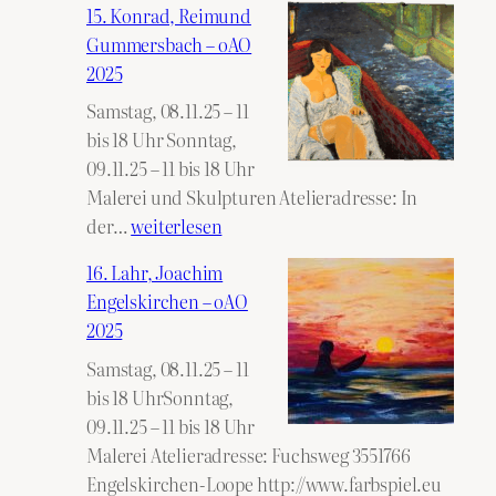
15. Konrad, Reimund
Manuele
Gummersbach – oAO
Engelskirchen
2025
–
Samstag, 08.11.25 – 11
oAO
bis 18 Uhr Sonntag,
2025
09.11.25 – 11 bis 18 Uhr
Malerei und Skulpturen Atelieradresse: In
15.
der…
weiterlesen
Konrad,
16. Lahr, Joachim
Reimund
Engelskirchen – oAO
Gummersbach
2025
–
Samstag, 08.11.25 – 11
oAO
bis 18 UhrSonntag,
2025
09.11.25 – 11 bis 18 Uhr
Malerei Atelieradresse: Fuchsweg 3551766
Engelskirchen-Loope http://www.farbspiel.eu