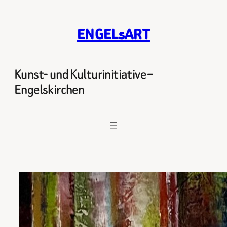
Zum
Inhalt
ENGELsART
springen
Kunst- und Kulturinitiative –
Engelskirchen