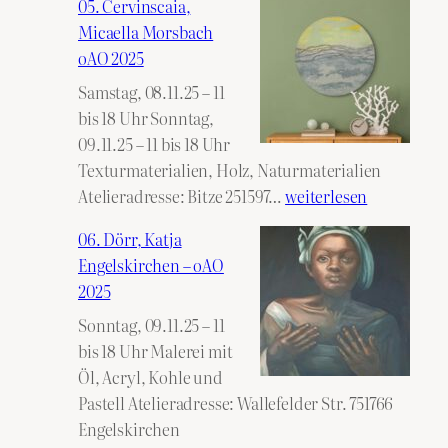
05. Cervinscaia,
Hebel,
Micaella Morsbach
Sabina
oAO 2025
Reichshof
Samstag, 08.11.25 – 11
–
bis 18 Uhr Sonntag,
oAO
09.11.25 – 11 bis 18 Uhr
2025
Texturmaterialien, Holz, Naturmaterialien
05.
Atelieradresse: Bitze 251597…
weiterlesen
Cervinscaia,
06. Dörr, Katja
Micaella
Engelskirchen – oAO
Morsbach
2025
oAO
Sonntag, 09.11.25 – 11
2025
bis 18 Uhr Malerei mit
Öl, Acryl, Kohle und
Pastell Atelieradresse: Wallefelder Str. 751766
Engelskirchen