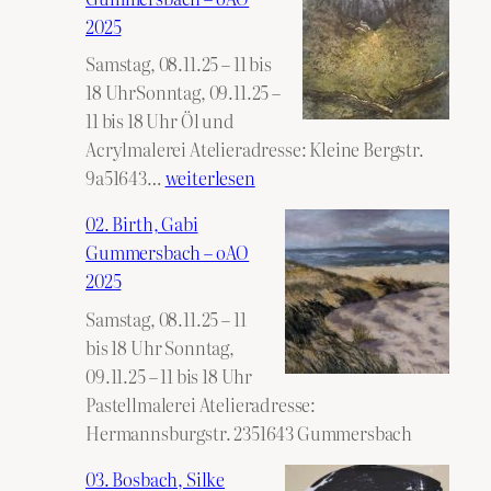
2025
Samstag, 08.11.25 – 11 bis
18 UhrSonntag, 09.11.25 –
11 bis 18 Uhr Öl und
Acrylmalerei Atelieradresse: Kleine Bergstr.
01.
9a51643…
weiterlesen
Alshater,
02. Birth, Gabi
Hashem
Gummersbach – oAO
Gummersbach
2025
–
Samstag, 08.11.25 – 11
oAO
bis 18 Uhr Sonntag,
2025
09.11.25 – 11 bis 18 Uhr
Pastellmalerei Atelieradresse:
Hermannsburgstr. 2351643 Gummersbach
03. Bosbach, Silke