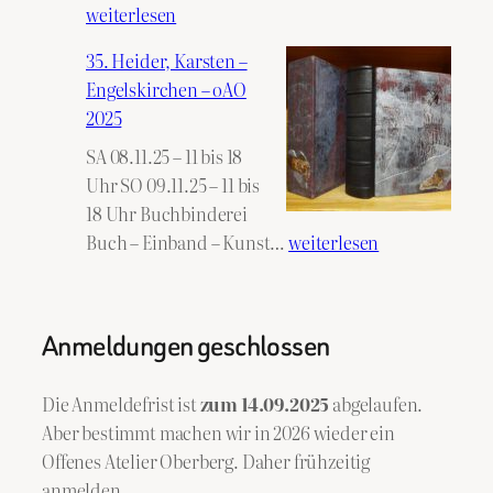
Schwarz,
weiterlesen
Christiana
35. Heider, Karsten –
Engelskir
Engelskirchen – oAO
–
2025
oAO
SA 08.11.25 – 11 bis 18
2025
Uhr SO 09.11.25 – 11 bis
18 Uhr Buchbinderei
35.
Buch – Einband – Kunst…
weiterlesen
Heider,
Karsten
–
Anmeldungen geschlossen
Engelskirchen
–
Die Anmeldefrist ist
zum 14.09.2025
abgelaufen.
oAO
Aber bestimmt machen wir in 2026 wieder ein
2025
Offenes Atelier Oberberg. Daher frühzeitig
anmelden.