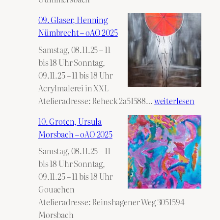
09. Glaser, Henning
Nümbrecht – oAO 2025
Samstag, 08.11.25 – 11
bis 18 Uhr Sonntag,
09.11.25 – 11 bis 18 Uhr
Acrylmalerei in XXL
09.
Atelieradresse: Reheck 2a51588…
weiterlesen
Glaser,
10. Groten, Ursula
Henning
Morsbach – oAO 2025
Nümbrecht
Samstag, 08.11.25 – 11
–
bis 18 Uhr Sonntag,
oAO
09.11.25 – 11 bis 18 Uhr
2025
Gouachen
Atelieradresse: Reinshagener Weg 3051594
Morsbach