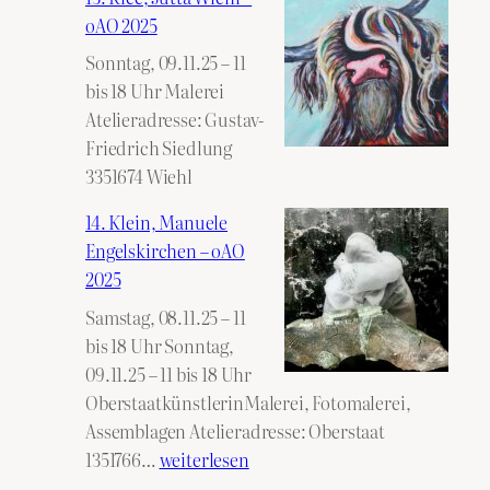
oAO 2025
Sonntag, 09.11.25 – 11
bis 18 Uhr Malerei
Atelieradresse: Gustav-
Friedrich Siedlung
3351674 Wiehl
14. Klein, Manuele
Engelskirchen – oAO
2025
Samstag, 08.11.25 – 11
bis 18 Uhr Sonntag,
09.11.25 – 11 bis 18 Uhr
OberstaatkünstlerinMalerei, Fotomalerei,
Assemblagen Atelieradresse: Oberstaat
14.
1351766…
weiterlesen
Klein,