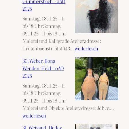
Gummersbach – oAO
2025
Samstag, 08.11.25 – 11
bis 18 Uhr Sonntag,
09.11.25 – 11 bis 18 Uhr
Malerei und Kalligrafie Atelieradresse:
29.
Grotenbachstr. 5151643…
weiterlesen
Wallefeld,
30. Weber, Ilona
Sabine
Wenden-Heid – oAO
Gummersbach
2025
–
Samstag, 08.11.25 – 11
oAO
bis 18 Uhr Sonntag,
2025
09.11.25 – 11 bis 18 Uhr
30.
Malerei und Objekte Atelieradresse: Joh. v.…
Weber,
weiterlesen
Ilona
31. Weigand, Detlev