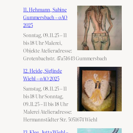
11. Hehmann, Sabine
Gummersbach – oAO
2025
Sonntag, 09.11.25 – 11
bis 18 Uhr Malerei,
Objekte Atelieradresse:
Grotenbachstr. 47a51643 Gummersbach
12. Heide, Siglinde
Wiehl – oAO 2025
Samstag, 08.11.25 – 11
bis 18 Uhr Sonntag,
09.11.25 – 11 bis 18 Uhr
Malerei Atelieradresse:
Hermannstädter Str. 5051674 Wiehl
13. Klee, Jutta Wiehl –