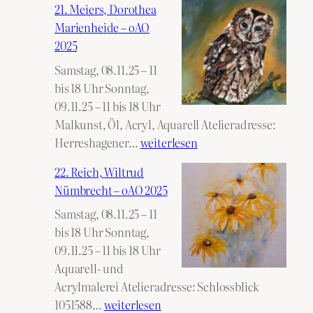
21. Meiers, Dorothea
Natascha
Marienheide – oAO
Bergneustadt
2025
–
Samstag, 08.11.25 – 11
oAO
bis 18 Uhr Sonntag,
2025
09.11.25 – 11 bis 18 Uhr
Malkunst, Öl, Acryl, Aquarell Atelieradresse:
21.
Herreshagener…
weiterlesen
Meiers,
22. Reich, Wiltrud
Dorothea
Nümbrecht – oAO 2025
Marienheide
Samstag, 08.11.25 – 11
–
bis 18 Uhr Sonntag,
oAO
09.11.25 – 11 bis 18 Uhr
2025
Aquarell- und
Acrylmalerei Atelieradresse: Schlossblick
22.
1051588…
weiterlesen