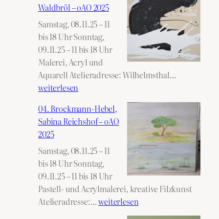
Waldbröl – oAO 2025
Samstag, 08.11.25 – 11
bis 18 Uhr Sonntag,
09.11.25 – 11 bis 18 Uhr
Malerei, Acryl und
03.
Aquarell Atelieradresse: Wilhelmsthal…
Bosbach,
weiterlesen
Silke
04. Brockmann-Hebel,
Waldbröl
Sabina Reichshof – oAO
–
2025
oAO
Samstag, 08.11.25 – 11
2025
bis 18 Uhr Sonntag,
09.11.25 – 11 bis 18 Uhr
Pastell- und Acrylmalerei, kreative Filzkunst
04.
Atelieradresse:…
weiterlesen
Brockmann-