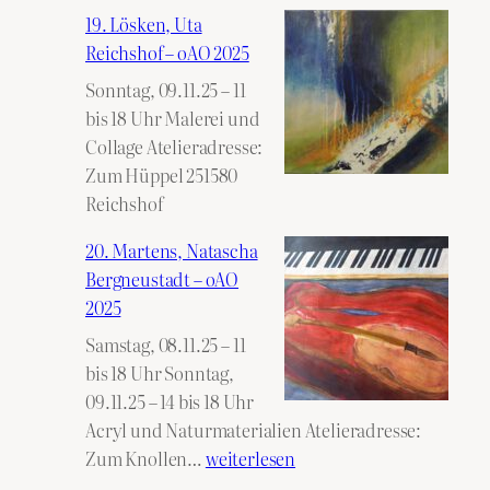
19. Lösken, Uta
Reichshof – oAO 2025
Sonntag, 09.11.25 – 11
bis 18 Uhr Malerei und
Collage Atelieradresse:
Zum Hüppel 251580
Reichshof
20. Martens, Natascha
Bergneustadt – oAO
2025
Samstag, 08.11.25 – 11
bis 18 Uhr Sonntag,
09.11.25 – 14 bis 18 Uhr
Acryl und Naturmaterialien Atelieradresse:
20.
Zum Knollen…
weiterlesen
Martens,