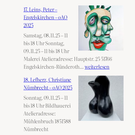
17. Leins, Peter –
Engelskirchen – oAO
2025
Samstag, 08.11.25 – 11
bis 18 Uhr Sonntag,
09.11.25 – 11 bis 18 Uhr
Malerei Atelieradresse: Hauptstr. 25 51766
17.
Engelskirchen-Ründeroth…
weiterlesen
Leins,
18. Lefherz, Christiane
Peter
Nümbrecht – oAO 2025
–
Sonntag, 09.11.25 – 11
Engelskirchen
bis 18 Uhr Bildhauerei
–
Atelieradresse:
oAO
Mühlenbruch 1851588
2025
Nümbrecht