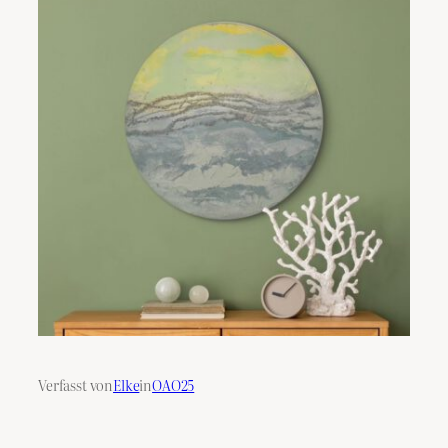
Verfasst von
Elke
in
OAO25