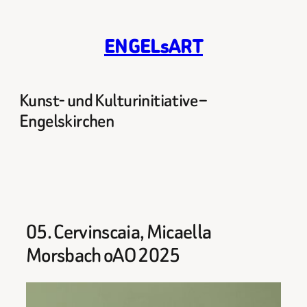
Zum
Inhalt
ENGELsART
springen
Kunst- und Kulturinitiative –
Engelskirchen
05. Cervinscaia, Micaella
Morsbach oAO 2025