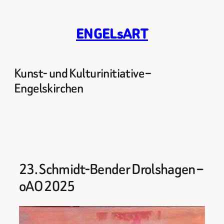
Zum
Inhalt
ENGELsART
springen
Kunst- und Kulturinitiative –
Engelskirchen
23. Schmidt-Bender Drolshagen –
oAO 2025