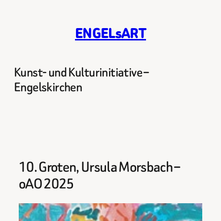
Zum
Inhalt
ENGELsART
springen
Kunst- und Kulturinitiative –
Engelskirchen
10. Groten, Ursula Morsbach –
oAO 2025