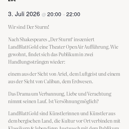
3. Juli 2026
20:00
22:00
@
–
Wir sind Der Sturm!
Nach Shakespeares „Der Sturm“ inszeniert
LandBlattGold eine Theater OpenAir Aufführung. Wie
gewohnt, findet sich das Publikum in zwei
Handlungssträngen wieder:
einem aus der Sicht von Ariel, dem Luftgeist und einem
aus der Sicht von Caliban, dem Erdwesen.
Das Drama um Verbannung, Liebe und Verachtung
nimmt seinen Lauf. Ist Versöhnung möglich?
LandBlattGold sind Künstlerinnen und Künstler aus
dem bergischen Land, die Kultur vor Ort verbinden mit
Klassikern & lebendigen Austausch mit dem Publikum.