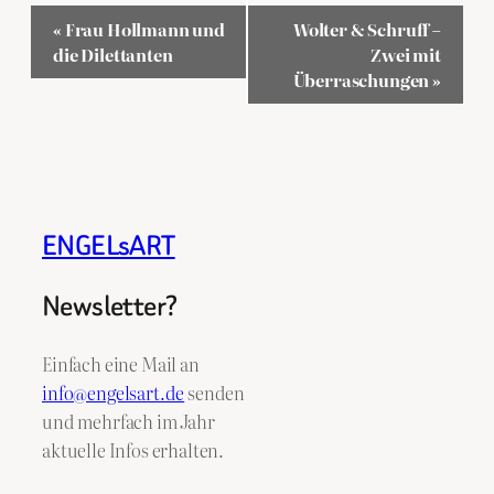
Veranstaltung-
«
Frau Hollmann und
Wolter & Schruff –
Navigation
die Dilettanten
Zwei mit
Überraschungen
»
ENGELsART
Newsletter?
Einfach eine Mail an
info@engelsart.de
senden
und mehrfach im Jahr
aktuelle Infos erhalten.