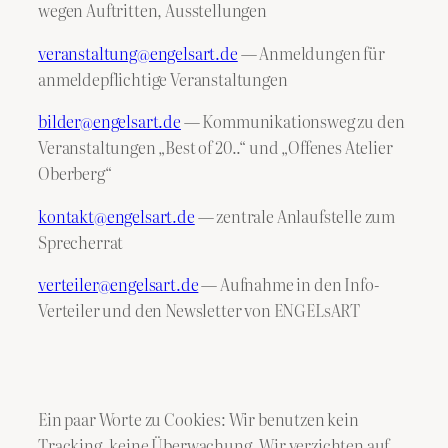
wegen Auftritten, Ausstellungen
veranstaltung@engelsart.de
— Anmeldungen für
anmeldepflichtige Veranstaltungen
bilder@engelsart.de
— Kommunikationsweg zu den
Veranstaltungen „Best of 20..“ und „Offenes Atelier
Oberberg“
kontakt@engelsart.de
— zentrale Anlaufstelle zum
Sprecherrat
verteiler@engelsart.de
— Aufnahme in den Info-
Verteiler und den Newsletter von ENGELsART
Ein paar Worte zu Cookies: Wir benutzen kein
Tracking, keine Überwachung. Wir verzichten auf