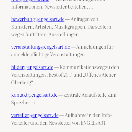
Informationen, Newsletter bestellen, …
bewerbung@engelsart.de
— Anfragen von
Künstlern, Artisten, Musikgruppen, Darstellern
wegen Auftritten, Ausstellungen
veranstaltung@engelsart.de
— Anmeldungen für
anmeldepflichtige Veranstaltungen
bilder@engelsart.de
— Kommunikationsweg zu den
Veranstaltungen „Best of 20..“ und „Offenes Atelier
Oberberg“
kontakt@engelsart.de
— zentrale Anlaufstelle zum
Sprecherrat
verteiler@engelsart.de
— Aufnahme in den Info-
Verteiler und den Newsletter von ENGELsART