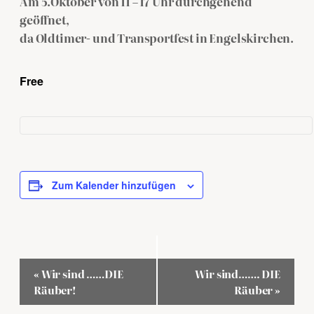
Am 5.Oktober von 11 – 17 Uhr durchgehend
geöffnet,
da Oldtimer- und Transportfest in Engelskirchen.
Free
Zum Kalender hinzufügen
Veranstaltung-
«
Wir sind ……DIE
Wir sind……. DIE
Navigation
Räuber!
Räuber
»