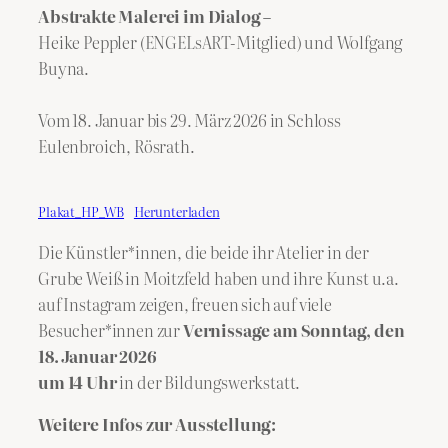
Abstrakte Malerei im Dialog –
Heike Peppler (ENGELsART-Mitglied) und Wolfgang
Buyna.
Vom 18. Januar bis 29. März 2026 in Schloss
Eulenbroich, Rösrath.
Plakat_HP_WB
Herunterladen
Die Künstler*innen, die beide ihr Atelier in der
Grube Weiß in Moitzfeld haben und ihre Kunst u.a.
auf Instagram zeigen, freuen sich auf viele
Besucher*innen zur
Vernissage am Sonntag, den
18. Januar 2026
um 14 Uhr
in der Bildungswerkstatt.
Weitere Infos zur Ausstellung: