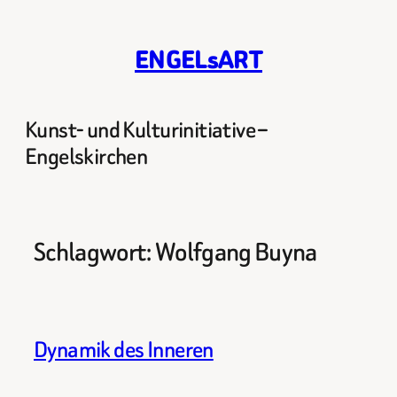
Zum
Inhalt
ENGELsART
springen
Kunst- und Kulturinitiative –
Engelskirchen
Schlagwort:
Wolfgang Buyna
Dynamik des Inneren