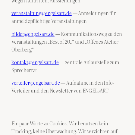
wegen Auftritten, Ausstellungen
veranstaltung@engelsart.de
— Anmeldungen für
anmeldepflichtige Veranstaltungen
bilder@engelsart.de
— Kommunikationsweg zu den
Veranstaltungen „Best of 20..“ und „Offenes Atelier
Oberberg“
kontakt@engelsart.de
— zentrale Anlaufstelle zum
Sprecherrat
verteiler@engelsart.de
— Aufnahme in den Info-
Verteiler und den Newsletter von ENGELsART
Ein paar Worte zu Cookies: Wir benutzen kein
Tracking, keine Überwachung. Wir verzichten auf