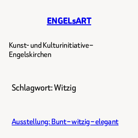
Zum
Inhalt
ENGELsART
springen
Kunst- und Kulturinitiative –
Engelskirchen
Schlagwort:
Witzig
Ausstellung: Bunt – witzig – elegant