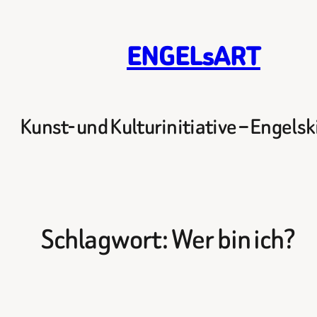
Zum
Inhalt
ENGELsART
springen
Kunst- und Kulturinitiative – Engels
Schlagwort:
Wer bin ich?