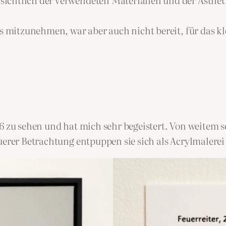
os mitzunehmen, war aber auch nicht bereit, für das k
26 zu sehen und hat mich sehr begeistert. Von weitem
auerer Betrachtung entpuppen sie sich als Acrylmalere