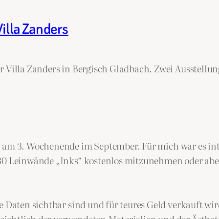
illa Zanders
r Villa Zanders in Bergisch Gladbach. Zwei Ausstellu
y
am 3. Wochenende im September. Für mich war es inte
130 Leinwände „Inks“ kostenlos mitzunehmen oder aber
e Daten sichtbar sind und für teures Geld verkauft wir
ichtlich der verwendeten Materialien und der Ästheti