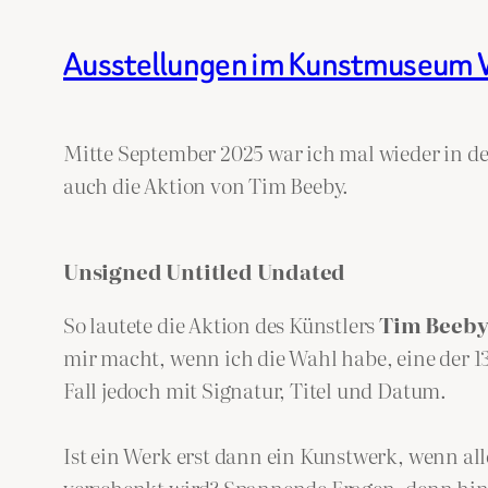
Ausstellungen im Kunstmuseum V
Mitte September 2025 war ich mal wieder in de
auch die Aktion von Tim Beeby.
Unsigned Untitled Undated
So lautete die Aktion des Künstlers
Tim Beeb
mir macht, wenn ich die Wahl habe, eine der 
Fall jedoch mit Signatur, Titel und Datum.
Ist ein Werk erst dann ein Kunstwerk, wenn all
verschenkt wird? Spannende Fragen, denn hins