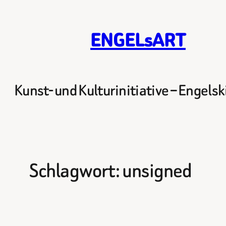
Zum
Inhalt
ENGELsART
springen
Kunst- und Kulturinitiative – Engels
Schlagwort:
unsigned