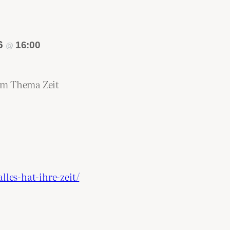
26
16:00
@
um Thema Zeit
lles-hat-ihre-zeit/