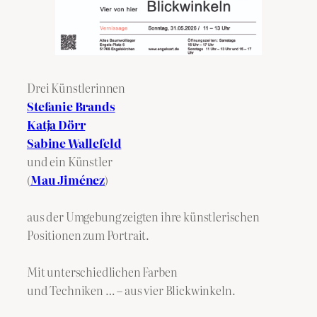
Drei Künstlerinnen
Stefanie Brands
Katja Dörr
Sabine Wallefeld
und ein Künstler
(
Mau Jiménez
)
aus der Umgebung zeigten ihre künstlerischen
Positionen zum Portrait.
Mit unterschiedlichen Farben
und Techniken … – aus vier Blickwinkeln.