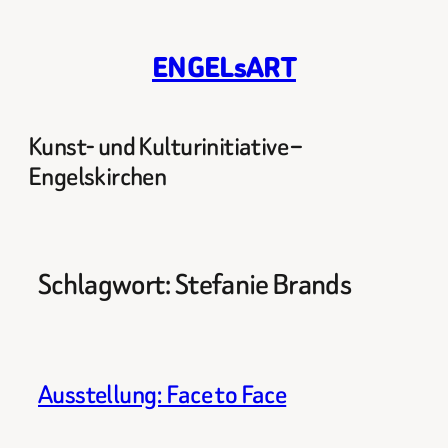
Zum
Inhalt
ENGELsART
springen
Kunst- und Kulturinitiative –
Engelskirchen
Schlagwort:
Stefanie Brands
Ausstellung: Face to Face