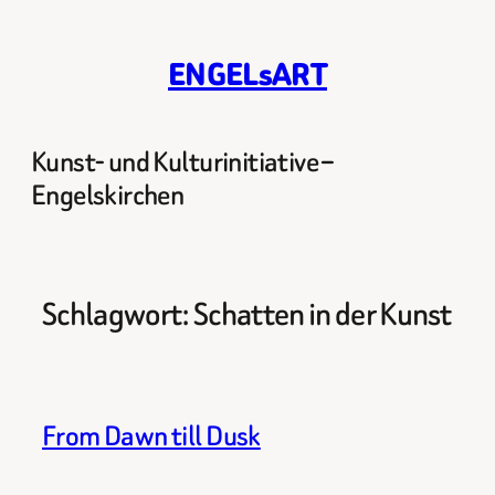
Zum
Inhalt
ENGELsART
springen
Kunst- und Kulturinitiative –
Engelskirchen
Schlagwort:
Schatten in der Kunst
From Dawn till Dusk