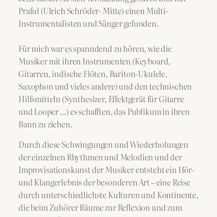
Praful (Ulrich Schröder- Mitte) einen Multi-
Instrumentalisten und Sänger gefunden.
Für mich war es spanndend zu hören, wie die
Musiker mit ihren Instrumenten (Keyboard,
Gitarren, indische Flöten, Bariton-Ukulele,
Saxophon und vieles andere) und den technischen
Hilfsmitteln (Synthesizer, Effektgerät für Gitarre
und Looper …) es schafften, das Publikum in ihren
Bann zu ziehen.
Durch diese Schwingungen und Wiederholungen
der einzelnen Rhythmen und Melodien und der
Improvisationskunst der Musiker entsteht ein Hör-
und Klangerlebnis der besonderen Art – eine Reise
durch unterschiedlichste Kulturen und Kontinente,
die beim Zuhörer Räume zur Reflexion und zum