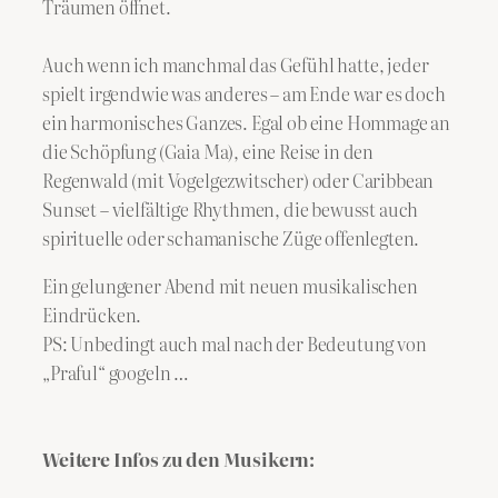
Träumen öffnet.
Auch wenn ich manchmal das Gefühl hatte, jeder
spielt irgendwie was anderes – am Ende war es doch
ein harmonisches Ganzes. Egal ob eine Hommage an
die Schöpfung (Gaia Ma), eine Reise in den
Regenwald (mit Vogelgezwitscher) oder Caribbean
Sunset – vielfältige Rhythmen, die bewusst auch
spirituelle oder schamanische Züge offenlegten.
Ein gelungener Abend mit neuen musikalischen
Eindrücken.
PS: Unbedingt auch mal nach der Bedeutung von
„Praful“ googeln …
Weitere Infos zu den Musikern: