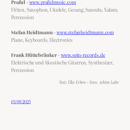
Praful
–
www.prafulmusic.com
Flöten, Saxophon, Ukulele, Gesang, Sansula, Xalam,
Percussion
Stefan Heidtmann
–
www.stefanheidtmann.com
Piano, Keyboards, Electronics
Frank Hüttebräuker
–
www.spin-records.de
Elektrische und Akustische Gitarren, Synthesizer,
Percussion
Text: Elke Erben – Foto: Achim Lahr
03/09/2025