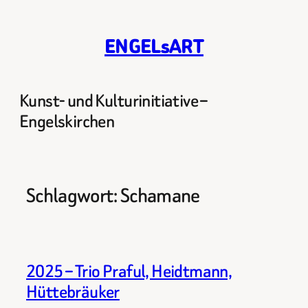
Zum
Inhalt
ENGELsART
springen
Kunst- und Kulturinitiative –
Engelskirchen
Schlagwort:
Schamane
2025 – Trio Praful, Heidtmann,
Hüttebräuker