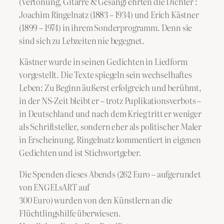
(Vertonung, Gitarre & Gesang) ehrten die Dichter :
Joachim Ringelnatz (1883 – 1934) und Erich Kästner
(1899 – 1974) in ihrem Sonderprogramm. Denn sie
sind sich zu Lebzeiten nie begegnet.
Kästner wurde in seinen Gedichten in Liedform
vorgestellt. Die Texte spiegeln sein wechselhaftes
Leben: Zu Beginn äußerst erfolgreich und berühmt,
in der NS-Zeit bleibt er – trotz Puplikationsverbots –
in Deutschland und nach dem Krieg tritt er weniger
als Schriftsteller, sondern eher als politischer Maler
in Erscheinung. Ringelnatz kommentiert in eigenen
Gedichten und ist Stichwortgeber.
Die Spenden dieses Abends (262 Euro – aufgerundet
von ENGELsART auf
300 Euro) wurden von den Künstlern an die
Flüchtlingshilfe überwiesen.