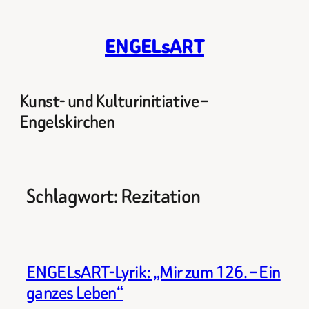
Zum
Inhalt
ENGELsART
springen
Kunst- und Kulturinitiative –
Engelskirchen
Schlagwort:
Rezitation
ENGELsART-Lyrik: „Mir zum 126. – Ein
ganzes Leben“