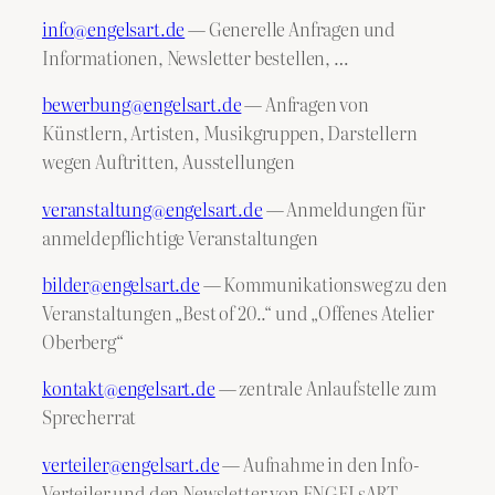
info@engelsart.de
— Generelle Anfragen und
Informationen, Newsletter bestellen, …
bewerbung@engelsart.de
— Anfragen von
Künstlern, Artisten, Musikgruppen, Darstellern
wegen Auftritten, Ausstellungen
veranstaltung@engelsart.de
— Anmeldungen für
anmeldepflichtige Veranstaltungen
bilder@engelsart.de
— Kommunikationsweg zu den
Veranstaltungen „Best of 20..“ und „Offenes Atelier
Oberberg“
kontakt@engelsart.de
— zentrale Anlaufstelle zum
Sprecherrat
verteiler@engelsart.de
— Aufnahme in den Info-
Verteiler und den Newsletter von ENGELsART