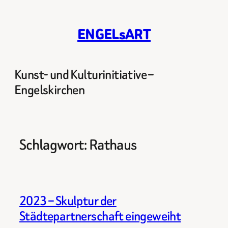
Zum
Inhalt
ENGELsART
springen
Kunst- und Kulturinitiative –
Engelskirchen
Schlagwort:
Rathaus
2023 – Skulptur der
Städtepartnerschaft eingeweiht