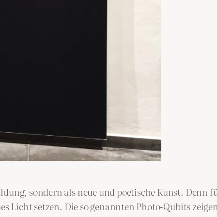
dung, sondern als neue und poetische Kunst. Denn für 
ues Licht setzen. Die so genannten Photo-Qubits zeigen