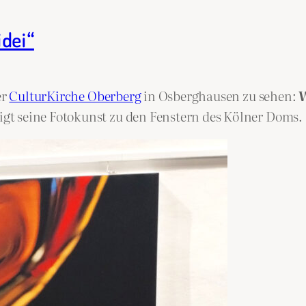
idei“
er
CulturKirche Oberberg
in Osberghausen zu sehen:
W
igt seine Fotokunst zu den Fenstern des Kölner Doms.