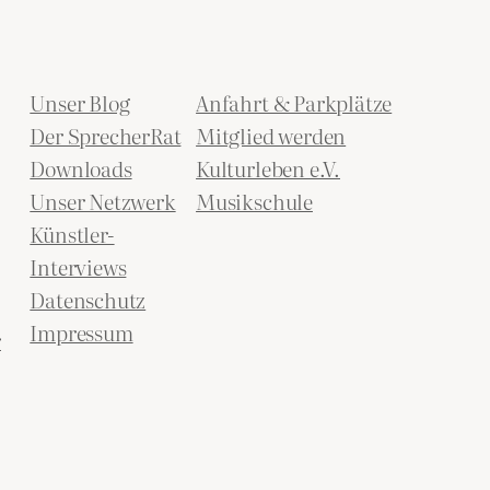
Unser Blog
Anfahrt & Parkplätze
Der SprecherRat
Mitglied werden
Downloads
Kulturleben e.V.
Unser Netzwerk
Musikschule
Künstler-
Interviews
Datenschutz
Impressum
r