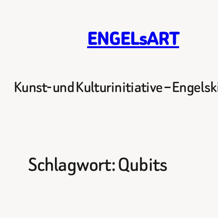
Zum
Inhalt
ENGELsART
springen
Kunst- und Kulturinitiative – Engels
Schlagwort:
Qubits