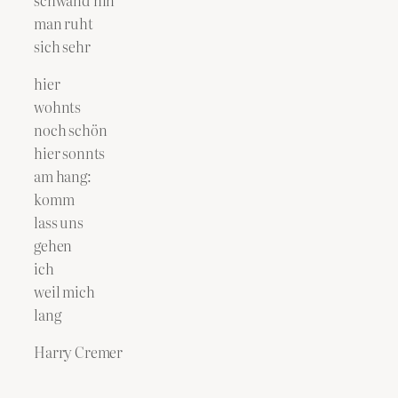
man ruht
sich sehr
hier
wohnts
noch schön
hier sonnts
am hang:
komm
lass uns
gehen
ich
weil mich
lang
Harry Cremer