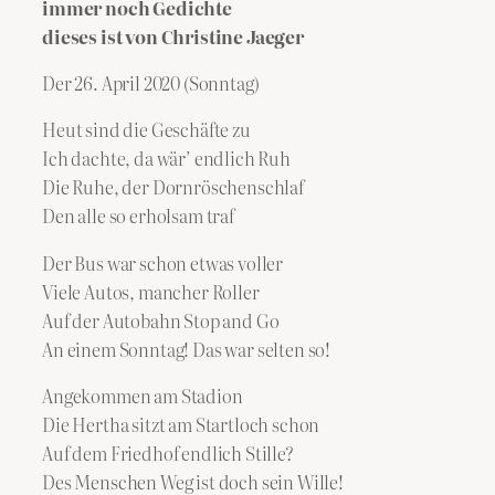
immer noch Gedichte
dieses ist von Christine Jaeger
Der 26. April 2020 (Sonntag)
Heut sind die Geschäfte zu
Ich dachte, da wär’ endlich Ruh
Die Ruhe, der Dornröschenschlaf
Den alle so erholsam traf
Der Bus war schon etwas voller
Viele Autos, mancher Roller
Auf der Autobahn Stop and Go
An einem Sonntag! Das war selten so!
Angekommen am Stadion
Die Hertha sitzt am Startloch schon
Auf dem Friedhof endlich Stille?
Des Menschen Weg ist doch sein Wille!