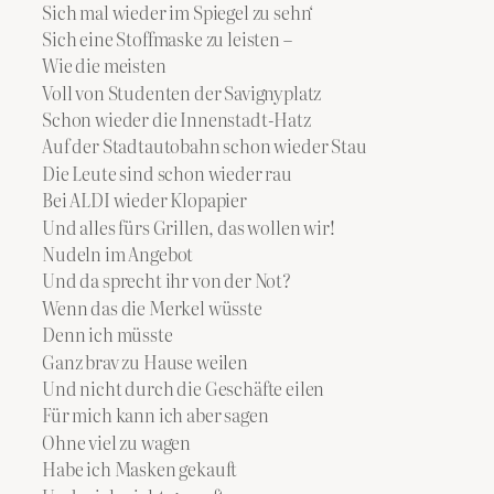
Sich mal wieder im Spiegel zu sehn‘
Sich eine Stoffmaske zu leisten –
Wie die meisten
Voll von Studenten der Savignyplatz
Schon wieder die Innenstadt-Hatz
Auf der Stadtautobahn schon wieder Stau
Die Leute sind schon wieder rau
Bei ALDI wieder Klopapier
Und alles fürs Grillen, das wollen wir!
Nudeln im Angebot
Und da sprecht ihr von der Not?
Wenn das die Merkel wüsste
Denn ich müsste
Ganz brav zu Hause weilen
Und nicht durch die Geschäfte eilen
Für mich kann ich aber sagen
Ohne viel zu wagen
Habe ich Masken gekauft