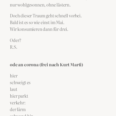
nur wohlgesonnen, ohne lästern.
Doch dieser Traum geht schnell vorbei.
Bald ist es so wie einst im Mai.
Wir konsumieren dann für drei.
Oder?
R.S.
ode an corona (frei nach Kurt Marti)
hier
schweigt es
laut
hier parkt
verkehr:
der lärm
schwand hin