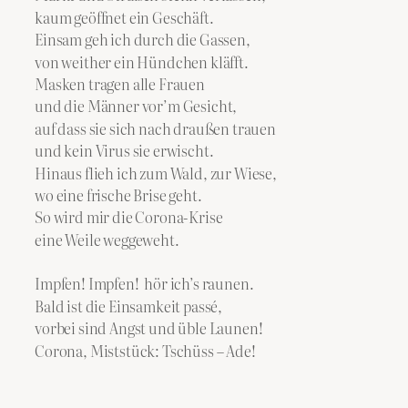
kaum geöffnet ein Geschäft.
Einsam geh ich durch die Gassen,
von weither ein Hündchen kläfft.
Masken tragen alle Frauen
und die Männer vor’m Gesicht,
auf dass sie sich nach draußen trauen
und kein Virus sie erwischt.
Hinaus flieh ich zum Wald, zur Wiese,
wo eine frische Brise geht.
So wird mir die Corona-Krise
eine Weile weggeweht.
Impfen! Impfen! hör ich’s raunen.
Bald ist die Einsamkeit passé,
vorbei sind Angst und üble Launen!
Corona, Miststück: Tschüss – Ade!