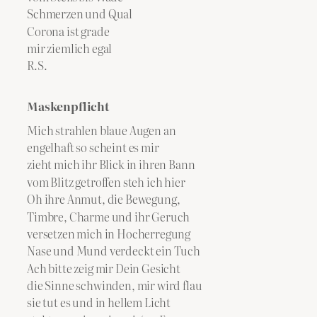
Schmerzen und Qual
Corona ist grade
mir ziemlich egal
R.S.
Maskenpflicht
Mich strahlen blaue Augen an
engelhaft so scheint es mir
zieht mich ihr Blick in ihren Bann
vom Blitz getroffen steh ich hier
Oh ihre Anmut, die Bewegung,
Timbre, Charme und ihr Geruch
versetzen mich in Hocherregung
Nase und Mund verdeckt ein Tuch
Ach bitte zeig mir Dein Gesicht
die Sinne schwinden, mir wird flau
sie tut es und in hellem Licht