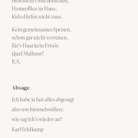
bloß nicht Oma besuchen,
Homeoffice zu Haus,
Kids dürfen nicht raus.
Kein gemeinsames Speisen,
schon gar nicht verreisen,
für’s Haar kein Frisör.
Quel Malheur!
R.S.
Absage
Ich habe ja fast alles abgesagt
also um himmelswillen:
wie sag ich’s wieder an?
Karl Feldkamp