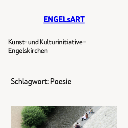
Zum
Inhalt
ENGELsART
springen
Kunst- und Kulturinitiative –
Engelskirchen
Schlagwort:
Poesie