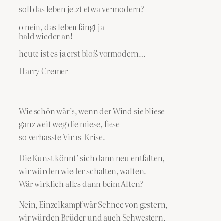
soll das leben jetzt etwa vermodern?
o nein, das leben fängt ja
bald wieder an!
heute ist es ja erst bloß vormodern…
Harry Cremer
Wie schön wär’s, wenn der Wind sie bliese
ganz weit weg die miese, fiese
so verhasste Virus-Krise.
Die Kunst könnt’ sich dann neu entfalten,
wir würden wieder schalten, walten.
Wär wirklich alles dann beim Alten?
Nein, Einzelkampf wär Schnee von gestern,
wir würden Brüder und auch Schwestern,