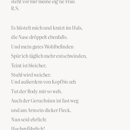
steht vor mir meine eig‘ne Frau
R.S.
Es hüstelt mich und kratzt im Hals,
die Nase dröppelt ebenfalls.
Und mein gutes Wohlbefinden
Spür ich täglich mehr entschwinden,
Teint ist bleicher,
Stuhl wird weicher.
Und außerdem von Kopf bis zeh
Tut der Body mir so weh.
Auch der Geruchsinn ist fast weg
und am Arm ein dicker Fleck.
Nun seid ehrlich:
Hochgefährlich!