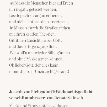
Auf dass die Menschen hier auf Erden
nur negativ getestet werden.
Lass logisch sie argumentieren,
und nicht lauthals demonstrieren,
in Massen durch die Straßen ziehen
mit ihren kruden Theorien.
Gib ihnen Einsicht, lieber Gott,
und das bitte ganz ganz flott.
Wir woll’n uns wieder Nähe gönnen
und ohne Maske atmen können.
Oh lieber Gott, der alles kann,
nimm dich der Uneinsicht’gen an!!!
Joseph von Eichendorff: Weihnachtsgedicht
verschlimmbessert von Renate Seinsch
Markt und Straßen stehn verlassen,