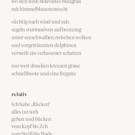
wo sich weiß bekröntes blaugrau
mit himmelblauem mischt
süchtig nach wind und salz
segeln sturmmöven auf beutezug
unter seeschwalben zwischen wolken
und vorgeträumten delphinen
verweilt ein verlassener schatten
nur weit draußen kreuzen graue
schnellboote und eine fregatte
relativ
Ich habe „Rücken“
alles tut weh
gehen und bücken
vom Kopf bis Zeh
vom Steiß bis Wade