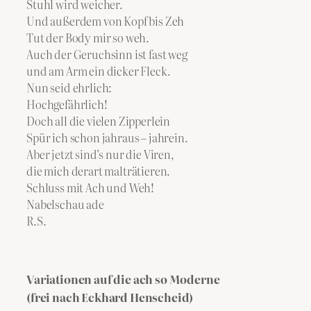
Stuhl wird weicher.
Und außerdem von Kopf bis Zeh
Tut der Body mir so weh.
Auch der Geruchsinn ist fast weg
und am Arm ein dicker Fleck.
Nun seid ehrlich:
Hochgefährlich!
Doch all die vielen Zipperlein
Spür ich schon jahraus – jahrein.
Aber jetzt sind’s nur die Viren,
die mich derart malträtieren.
Schluss mit Ach und Weh!
Nabelschau ade
R.S.
Variationen auf die ach so Moderne
(frei nach Eckhard Henscheid)