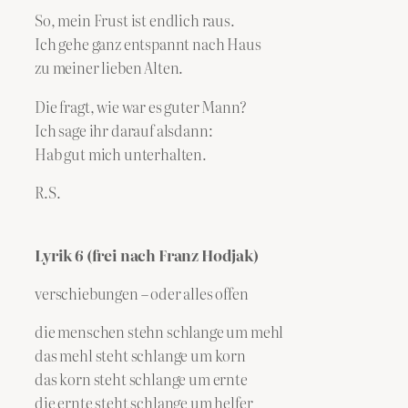
So, mein Frust ist endlich raus.
Ich gehe ganz entspannt nach Haus
zu meiner lieben Alten.
Die fragt, wie war es guter Mann?
Ich sage ihr darauf alsdann:
Hab gut mich unterhalten.
R.S.
Lyrik 6 (frei nach Franz Hodjak)
verschiebungen – oder alles offen
die menschen stehn schlange um mehl
das mehl steht schlange um korn
das korn steht schlange um ernte
die ernte steht schlange um helfer