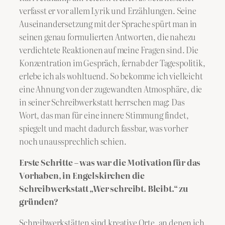
verfasst er vor allem Lyrik und Erzählungen. Seine
Auseinandersetzung mit der Sprache spürt man in
seinen genau formulierten Antworten, die nahezu
verdichtete Reaktionen auf meine Fragen sind. Die
Konzentration im Gespräch, fernab der Tagespolitik,
erlebe ich als wohltuend. So bekomme ich vielleicht
eine Ahnung von der zugewandten Atmosphäre, die
in seiner Schreibwerkstatt herrschen mag: Das
Wort, das man für eine innere Stimmung findet,
spiegelt und macht dadurch fassbar, was vorher
noch unaussprechlich schien.
Erste Schritte – was war die Motivation für das
Vorhaben, in Engelskirchen die
Schreibwerkstatt „Wer schreibt. Bleibt.“ zu
gründen?
Schreibwerkstätten sind kreative Orte, an denen ich