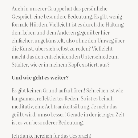
Auch in unserer Gruppe hat das persönliche
Gespräch eine besondere Bedeutung. Es gibt wenig
formale Hürden. Vielleicht ist es durch die Haltung
dem Leben und dem Anderen gegenüber hier
einfacher, ungekünstelt, also ohne den Umweg über
die Kunst, über sich selbst zu reden? Vielleicht
macht das den entscheidenden Unterschied zum
Städter, wie er in meinem Kopf existiert, aus?
Und wie geht es weiter?
Es gibt keinen Grund aufzuhören! Schreiben ist wie
langsames, reflektiertes Reden. So ist es beinah
meditativ, eine Achtsamkeitsübung. Je mehr das
geübt wird, umso besser! Gerade in der jetzigen Zeit
ist es von besonderer Bedeutung.
​Ich danke herzlich für das Gespräch!