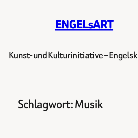
Zum
Inhalt
ENGELsART
springen
Kunst- und Kulturinitiative – Engels
Schlagwort:
Musik