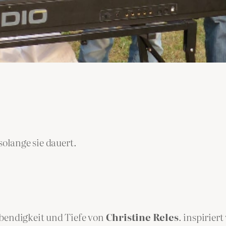
solange sie dauert.
ebendigkeit und Tiefe von
Christine Reles
. inspirier