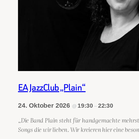
EA JazzClub „Plain“
24. Oktober 2026
19:30
22:30
@
–
„Die Band Plain steht für handgemachte mehrsti
Songs die wir lieben. Wir kreieren hier eine be