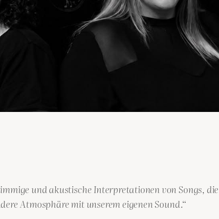
mmige und akustische Interpretationen von Songs, die n
sondere Atmosphäre mit unserem eigenen Sound.“