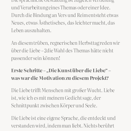
und Verarbeitung eines Themas oder einer Idee.
Durch die Bindung an Vers und Reim entsteht etwas
Neues, etwas Ästhetisches, das leichter macht, das
Leben auszuhalten.
An diesem trüben, regnerischen Herbsttag reden wir
über die Liebe – 2die Wahl des Themas hätte nicht
passender sein können!
Erste Schritte – „Die Kunst über die Liebe“ –
was war die Motivation zu diesem Projekt?
Die Liebe trifft Menschen mit großer Wucht. Liebe
ist, wie ich es mit meinem Gedicht sage, der
Schnittpunkt zwischen Körper und Seele.
Die Liebe ist eine eigene Sprache, die entdeckt und
verstanden wird, indem man liebt. Nichts berührt