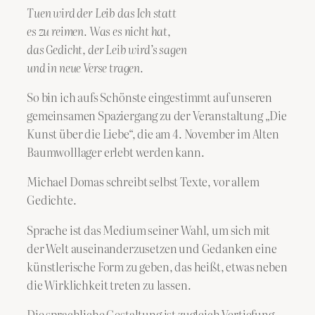
Tuen wird der Leib das Ich statt
es zu reimen. Was es nicht hat,
das Gedicht, der Leib wird’s sagen
und in neue Verse tragen.
So bin ich aufs Schönste eingestimmt auf unseren
gemeinsamen Spaziergang zu der Veranstaltung „Die
Kunst über die Liebe“, die am 4. November im Alten
Baumwolllager erlebt werden kann.
Michael Domas schreibt selbst Texte, vor allem
Gedichte.
Sprache ist das Medium seiner Wahl, um sich mit
der Welt auseinanderzusetzen und Gedanken eine
künstlerische Form zu geben, das heißt, etwas neben
die Wirklichkeit treten zu lassen.
Die sprachliche Gestaltung ist zugleich Vertiefung