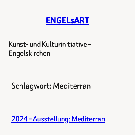
Zum
Inhalt
ENGELsART
springen
Kunst- und Kulturinitiative –
Engelskirchen
Schlagwort:
Mediterran
2024 – Ausstellung: Mediterran