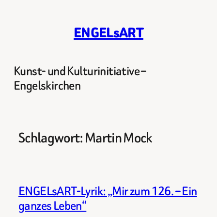
Zum
Inhalt
ENGELsART
springen
Kunst- und Kulturinitiative –
Engelskirchen
Schlagwort:
Martin Mock
ENGELsART-Lyrik: „Mir zum 126. – Ein
ganzes Leben“