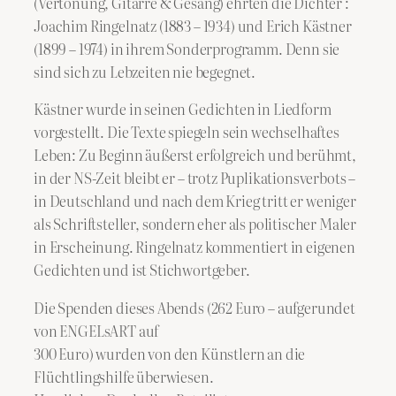
(Vertonung, Gitarre & Gesang) ehrten die Dichter :
Joachim Ringelnatz (1883 – 1934) und Erich Kästner
(1899 – 1974) in ihrem Sonderprogramm. Denn sie
sind sich zu Lebzeiten nie begegnet.
Kästner wurde in seinen Gedichten in Liedform
vorgestellt. Die Texte spiegeln sein wechselhaftes
Leben: Zu Beginn äußerst erfolgreich und berühmt,
in der NS-Zeit bleibt er – trotz Puplikationsverbots –
in Deutschland und nach dem Krieg tritt er weniger
als Schriftsteller, sondern eher als politischer Maler
in Erscheinung. Ringelnatz kommentiert in eigenen
Gedichten und ist Stichwortgeber.
Die Spenden dieses Abends (262 Euro – aufgerundet
von ENGELsART auf
300 Euro) wurden von den Künstlern an die
Flüchtlingshilfe überwiesen.