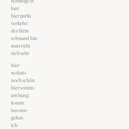
schweigt es
laut
hier parkt
verkehr:
der lärm
schwand hin
man ruht
sich sehr
hier
wohnts
noch schön
hier sonnts
am hang:
komm
lass uns
gehen
ich