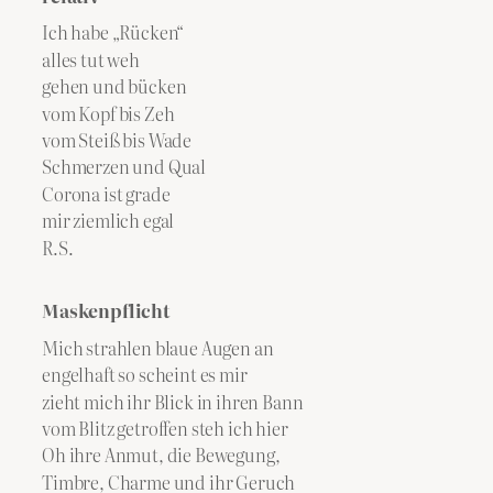
Ich habe „Rücken“
alles tut weh
gehen und bücken
vom Kopf bis Zeh
vom Steiß bis Wade
Schmerzen und Qual
Corona ist grade
mir ziemlich egal
R.S.
Maskenpflicht
Mich strahlen blaue Augen an
engelhaft so scheint es mir
zieht mich ihr Blick in ihren Bann
vom Blitz getroffen steh ich hier
Oh ihre Anmut, die Bewegung,
Timbre, Charme und ihr Geruch