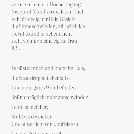
versetzen mich in Hocherregung
Nase und Mund verdeckt ein Tuch
Ach bitte zeig mir Dein Gesicht
die Sinne schwinden, mir wird flau
sie tut es und in hellem Licht
steht vor mir meine eig‘ne Frau
R.S.
Es hüstelt mich und kratzt im Hals,
die Nase dröppelt ebenfalls.
Und mein gutes Wohlbefinden
Spür ich täglich mehr entschwinden,
Teint ist bleicher,
Stuhl wird weicher.
Und außerdem von Kopf bis zeh
Tut der Body mir so weh.