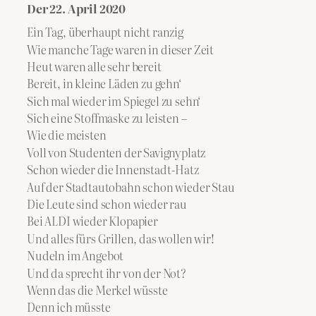
Der 22. April 2020
Ein Tag, überhaupt nicht ranzig
Wie manche Tage waren in dieser Zeit
Heut waren alle sehr bereit
Bereit, in kleine Läden zu gehn‘
Sich mal wieder im Spiegel zu sehn‘
Sich eine Stoffmaske zu leisten –
Wie die meisten
Voll von Studenten der Savignyplatz
Schon wieder die Innenstadt-Hatz
Auf der Stadtautobahn schon wieder Stau
Die Leute sind schon wieder rau
Bei ALDI wieder Klopapier
Und alles fürs Grillen, das wollen wir!
Nudeln im Angebot
Und da sprecht ihr von der Not?
Wenn das die Merkel wüsste
Denn ich müsste