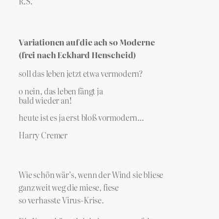
R.S.
Variationen auf die ach so Moderne
(frei nach Eckhard Henscheid)
soll das leben jetzt etwa vermodern?
o nein, das leben fängt ja
bald wieder an!
heute ist es ja erst bloß vormodern…
Harry Cremer
Wie schön wär’s, wenn der Wind sie bliese
ganz weit weg die miese, fiese
so verhasste Virus-Krise.