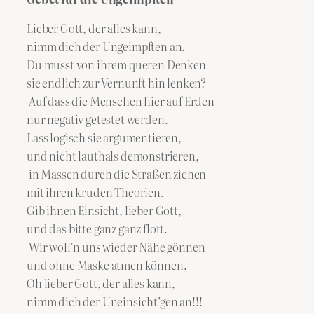
Lieber Gott, der alles kann,
nimm dich der Ungeimpften an.
Du musst von ihrem queren Denken
sie endlich zur Vernunft hin lenken?
Auf dass die Menschen hier auf Erden
nur negativ getestet werden.
Lass logisch sie argumentieren,
und nicht lauthals demonstrieren,
in Massen durch die Straßen ziehen
mit ihren kruden Theorien.
Gib ihnen Einsicht, lieber Gott,
und das bitte ganz ganz flott.
Wir woll’n uns wieder Nähe gönnen
und ohne Maske atmen können.
Oh lieber Gott, der alles kann,
nimm dich der Uneinsicht’gen an!!!