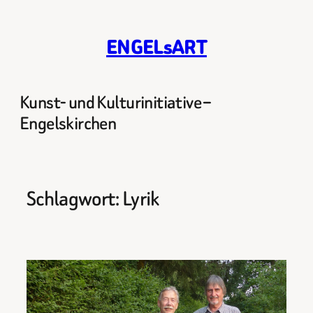
Zum
Inhalt
ENGELsART
springen
Kunst- und Kulturinitiative –
Engelskirchen
Schlagwort:
Lyrik