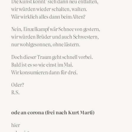
Die Kunst könnt’ sich dann neu entfalten,
wir würden wieder schalten, walten.
Wär wirklich alles dann beim Alten?
Nein, Einzelkampf wär Schnee von gestern,
wir würden Brüder und auch Schwestern,
nur wohlgesonnen, ohne lästern.
Doch dieser Traum geht schnell vorbei.
Bald ist es so wie einst im Mai.
Wir konsumieren dann für drei.
Oder?
R.S.
ode an corona (frei nach Kurt Marti)
hier