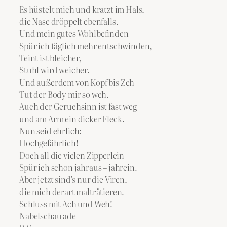
Es hüstelt mich und kratzt im Hals,
die Nase dröppelt ebenfalls.
Und mein gutes Wohlbefinden
Spür ich täglich mehr entschwinden,
Teint ist bleicher,
Stuhl wird weicher.
Und außerdem von Kopf bis Zeh
Tut der Body mir so weh.
Auch der Geruchsinn ist fast weg
und am Arm ein dicker Fleck.
Nun seid ehrlich:
Hochgefährlich!
Doch all die vielen Zipperlein
Spür ich schon jahraus – jahrein.
Aber jetzt sind’s nur die Viren,
die mich derart malträtieren.
Schluss mit Ach und Weh!
Nabelschau ade