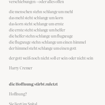
verschiebungen – oder alles offen
die menschen stehn schlange um mehl
das mehl steht schlange um korn
das korn steht schlange um ernte
die ernte steht schlange um helfer
die helfer stehn schlange um flugzeuge
die flugzeuge stehn schlange um einen himmel
der himmel steht schlange um einen gott
der gott weiß noch nicht soll er sein oder nicht sein
Harry Cremer
die Hoffnung stirbt zuletzt
Hoffnung?
Sie liegt im Spital