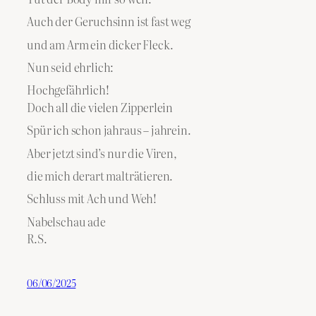
Auch der Geruchsinn ist fast weg
und am Arm ein dicker Fleck.
Nun seid ehrlich:
Hochgefährlich!
Doch all die vielen Zipperlein
Spür ich schon jahraus – jahrein.
Aber jetzt sind’s nur die Viren,
die mich derart malträtieren.
Schluss mit Ach und Weh!
Nabelschau ade
R.S.
06/06/2025