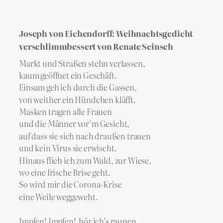
Joseph von Eichendorff: Weihnachtsgedicht
verschlimmbessert von Renate Seinsch
Markt und Straßen stehn verlassen,
kaum geöffnet ein Geschäft.
Einsam geh ich durch die Gassen,
von weither ein Hündchen kläfft.
Masken tragen alle Frauen
und die Männer vor’m Gesicht,
auf dass sie sich nach draußen trauen
und kein Virus sie erwischt.
Hinaus flieh ich zum Wald, zur Wiese,
wo eine frische Brise geht.
So wird mir die Corona-Krise
eine Weile weggeweht.
Impfen! Impfen! hör ich’s raunen.