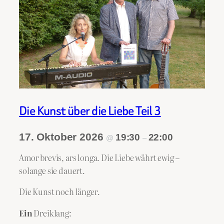
Die Kunst über die Liebe Teil 3
17. Oktober 2026
19:30
22:00
@
–
Amor brevis, ars longa. Die Liebe währt ewig –
solange sie dauert.
Die Kunst noch länger.
Ein
Dreiklang: