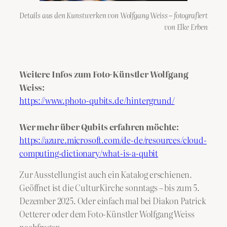
Details aus den Kunstwerken von Wolfgang Weiss – fotografiert
von Elke Erben
Weitere Infos zum Foto-Künstler Wolfgang
Weiss:
https://www.photo-qubits.de/hintergrund/
Wer mehr über Qubits erfahren möchte:
https://azure.microsoft.com/
de
-de/resources/cloud-
computing-dictionary/what-is-a-qubit
Zur Ausstellung ist auch ein Katalog erschienen.
Geöffnet ist die CulturKirche sonntags – bis zum 5.
Dezember 2025. Oder einfach mal bei Diakon Patrick
Oetterer oder dem Foto-Künstler Wolfgang Weiss
nachfragen.