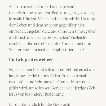
Auch in unserer Gruppe hat das persönliche
Gespräch eine besondere Bedeutung. Es gibt wenig
formale Hürden. Vielleicht ist es durch die Haltung
dem Leben und dem Anderen gegenüber hier
einfacher, ungekünstelt, also ohne den Umweg über
die Kunst, über sich selbst zu reden? Vielleicht
macht das den entscheidenden Unterschied zum
Städter, wie er in meinem Kopf existiert, aus?
Und wie geht es weiter?
Es gibt keinen Grund aufzuhören! Schreiben ist wie
langsames, reflektiertes Reden. So ist es beinah
meditativ, eine Achtsamkeitsübung. Je mehr das
geübt wird, umso besser! Gerade in der jetzigen Zeit
ist es von besonderer Bedeutung.
​Ich danke herzlich für das Gespräch!