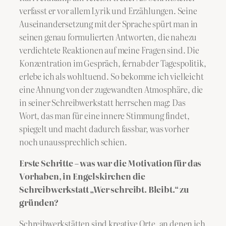
verfasst er vor allem Lyrik und Erzählungen. Seine
Auseinandersetzung mit der Sprache spürt man in
seinen genau formulierten Antworten, die nahezu
verdichtete Reaktionen auf meine Fragen sind. Die
Konzentration im Gespräch, fernab der Tagespolitik,
erlebe ich als wohltuend. So bekomme ich vielleicht
eine Ahnung von der zugewandten Atmosphäre, die
in seiner Schreibwerkstatt herrschen mag: Das
Wort, das man für eine innere Stimmung findet,
spiegelt und macht dadurch fassbar, was vorher
noch unaussprechlich schien.
Erste Schritte – was war die Motivation für das
Vorhaben, in Engelskirchen die
Schreibwerkstatt „Wer schreibt. Bleibt.“ zu
gründen?
Schreibwerkstätten sind kreative Orte, an denen ich